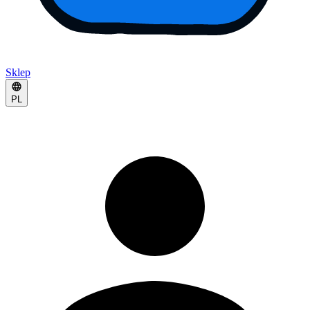
Sklep
PL