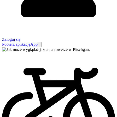
Zaloguj się
Pobierz aplikację
App