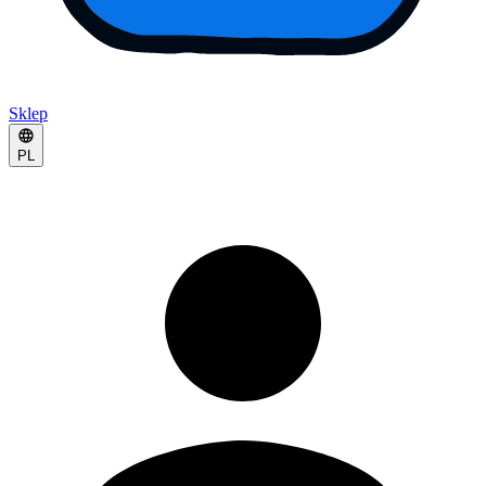
Sklep
PL