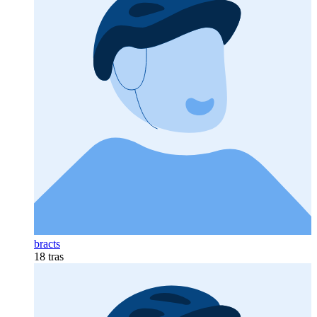
bracts
18 tras