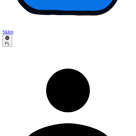
Sklep
PL