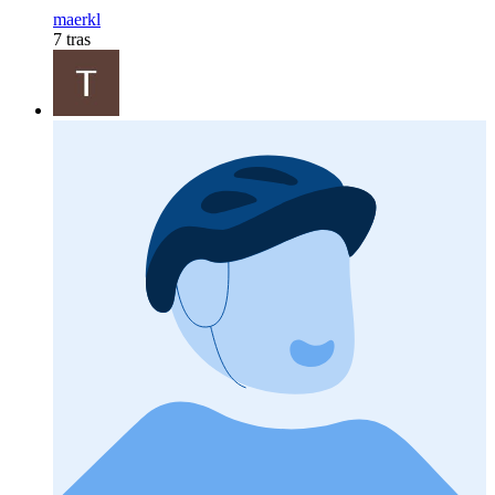
maerkl
7 tras