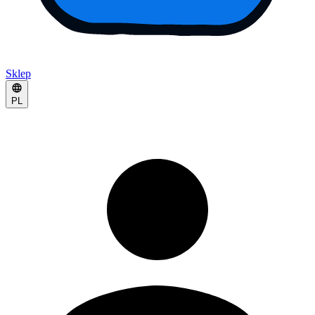
Sklep
PL