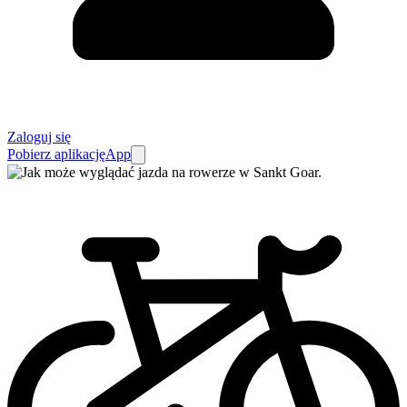
Zaloguj się
Pobierz aplikację
App