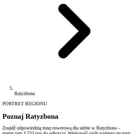
Ratyzbona
PORTRET REGIONU
Poznaj Ratyzbona
Znajdź odpowiednią trasę rowerową dla siebie w Ratyzbona –
mamy tam 3 733 tras do odkrycia. Większość osób wybiera się tutaj