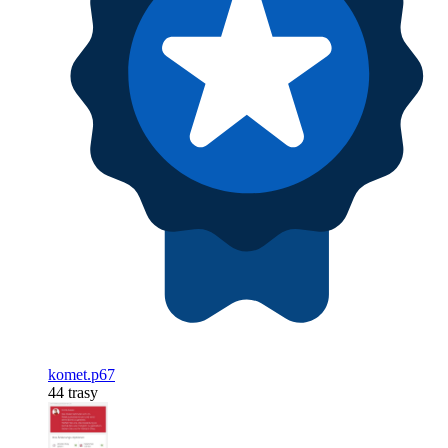
komet.p67
44 trasy