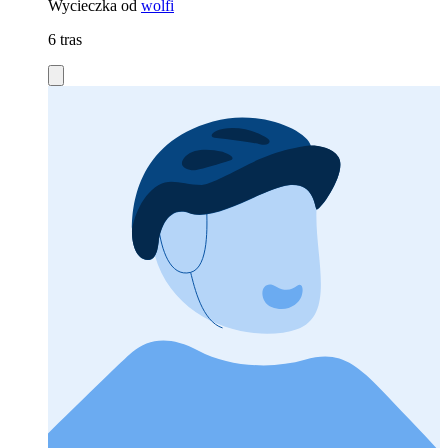
Wycieczka od
wolfi
6 tras