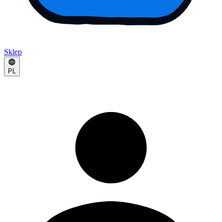
Sklep
PL