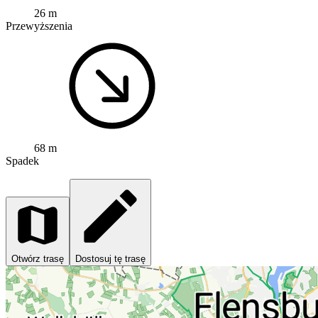
26 m
Przewyższenia
68 m
Spadek
Otwórz trasę
Dostosuj tę trasę