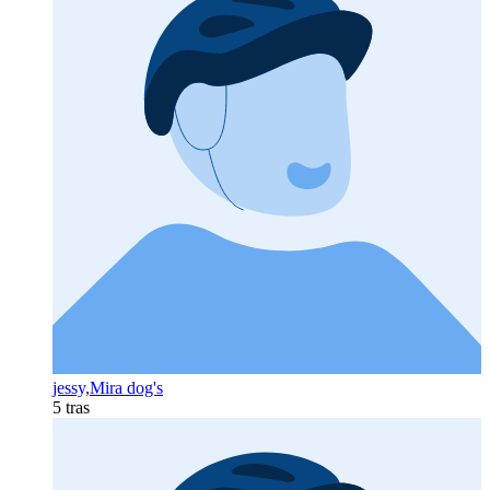
jessy,Mira dog's
5 tras