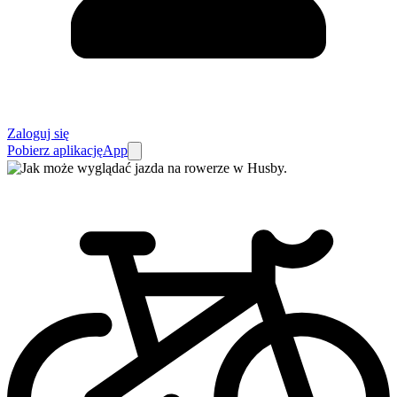
Zaloguj się
Pobierz aplikację
App