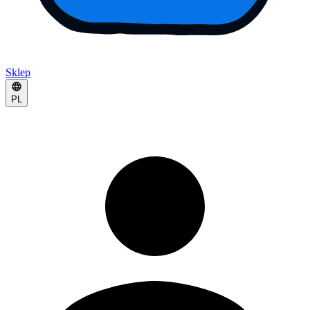
Sklep
PL