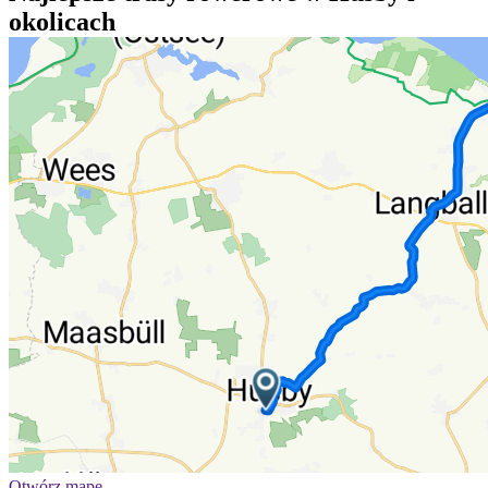
okolicach
Otwórz mapę