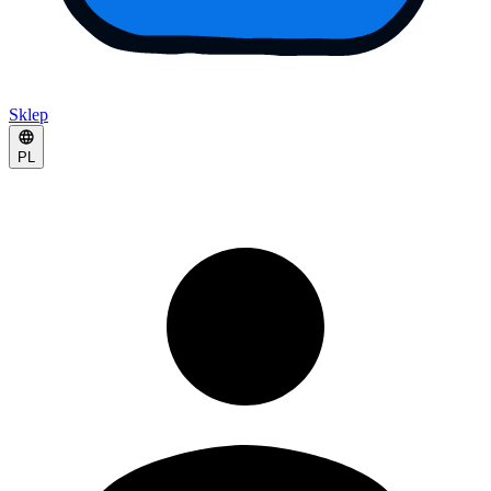
Sklep
PL