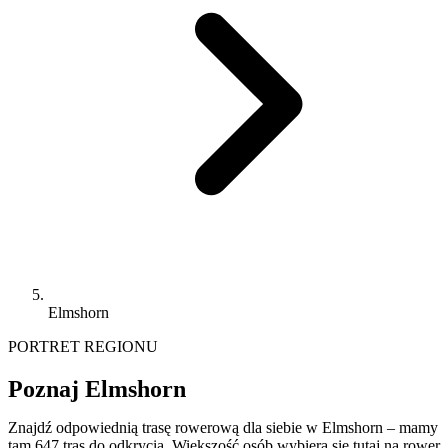
Elmshorn
PORTRET REGIONU
Poznaj Elmshorn
Znajdź odpowiednią trasę rowerową dla siebie w Elmshorn – mamy
tam 647 tras do odkrycia. Większość osób wybiera się tutaj na rower