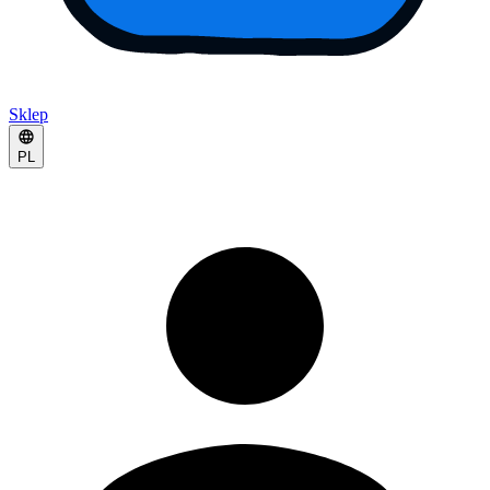
Sklep
PL