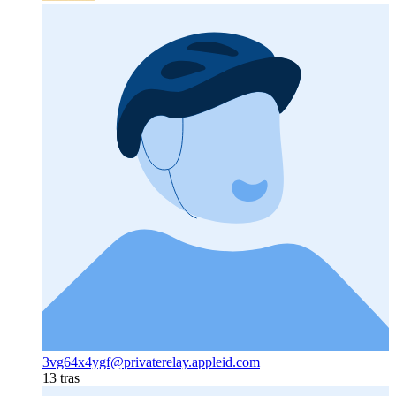
3vg64x4ygf@privaterelay.appleid.com
13 tras