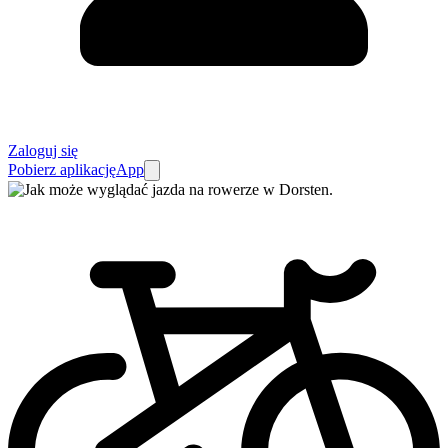
Zaloguj się
Pobierz aplikację
App