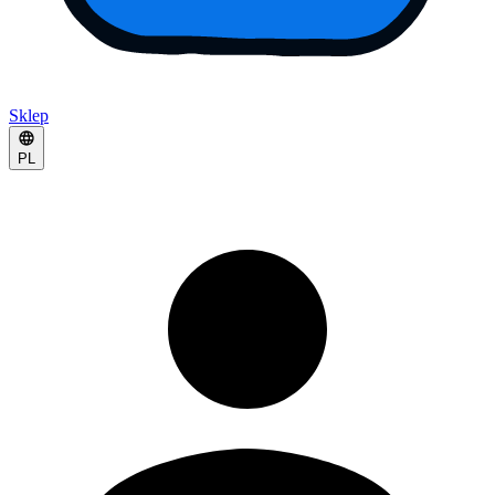
Sklep
PL