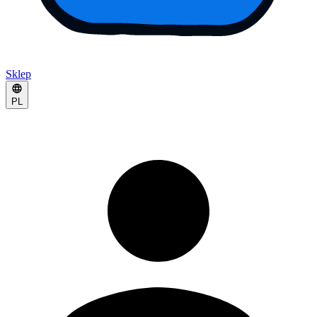
Sklep
PL