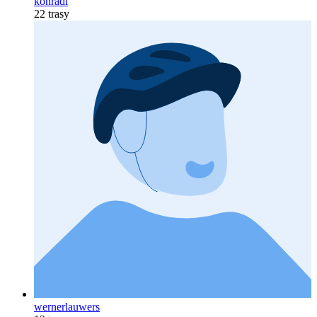
konradl
22 trasy
wernerlauwers