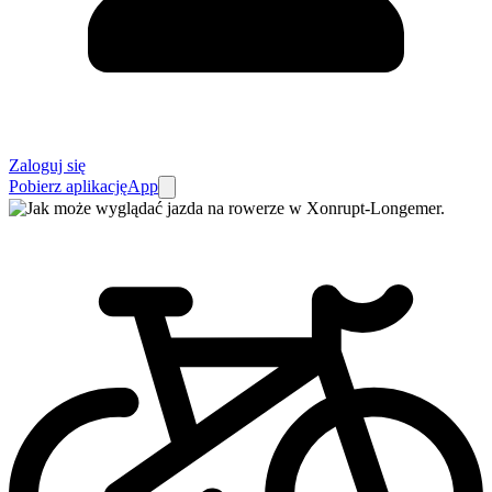
Zaloguj się
Pobierz aplikację
App