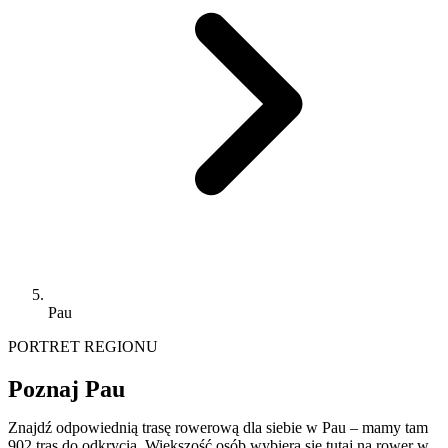
Pau
PORTRET REGIONU
Poznaj Pau
Znajdź odpowiednią trasę rowerową dla siebie w Pau – mamy tam
902 tras do odkrycia. Większość osób wybiera się tutaj na rower w