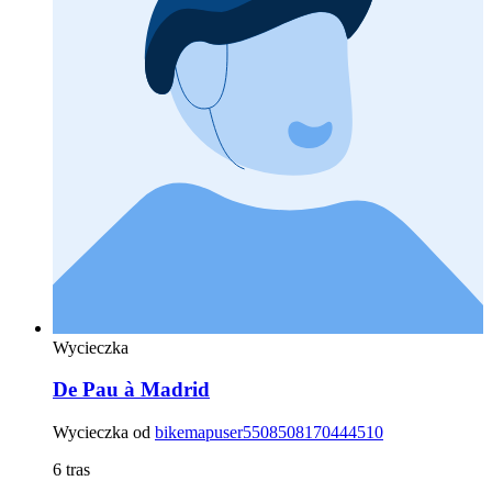
Wycieczka
De Pau à Madrid
Wycieczka od
bikemapuser5508508170444510
6 tras