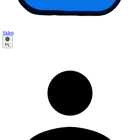
Sklep
PL