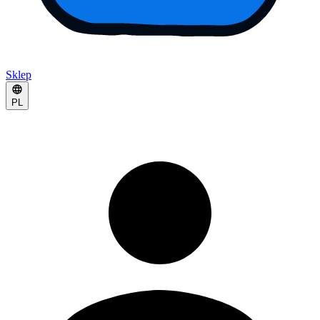
Sklep
PL