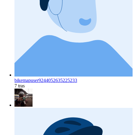
bikemapuser9244052635225233
7 tras