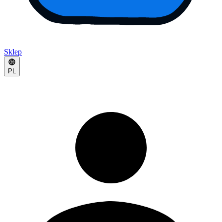
Sklep
PL