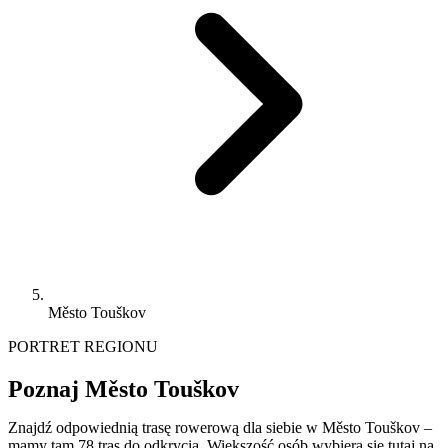
Město Touškov
PORTRET REGIONU
Poznaj Město Touškov
Znajdź odpowiednią trasę rowerową dla siebie w Město Touškov –
mamy tam 78 tras do odkrycia. Większość osób wybiera się tutaj na