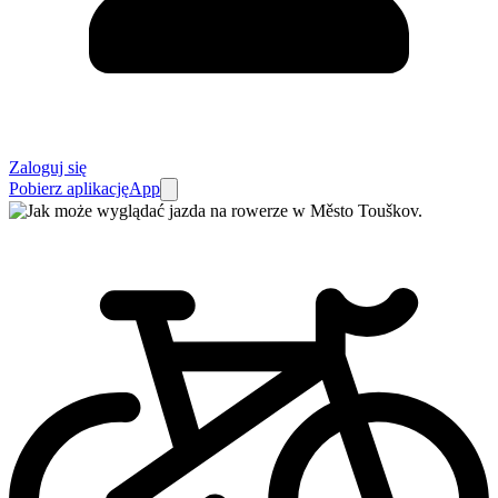
Zaloguj się
Pobierz aplikację
App