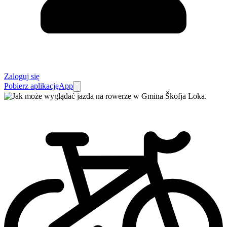
Zaloguj się
Pobierz aplikację
App