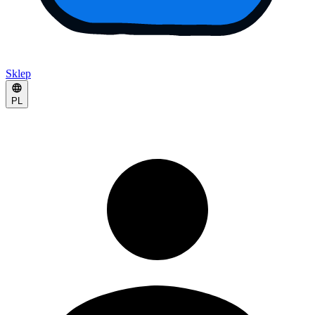
Sklep
PL