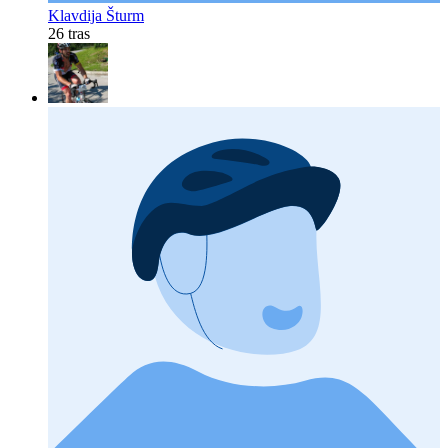
Klavdija Šturm
26 tras