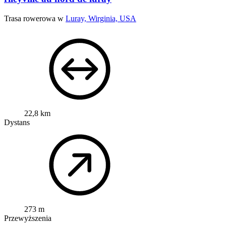
Trasa rowerowa w
Luray, Wirginia, USA
22,8 km
Dystans
273 m
Przewyższenia