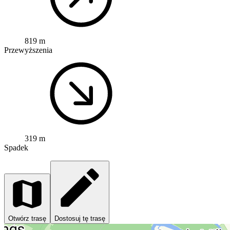
819 m
Przewyższenia
319 m
Spadek
Otwórz trasę
Dostosuj tę trasę