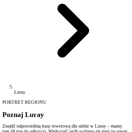
Luray
PORTRET REGIONU
Poznaj Luray
Znajdź odpowiednią trasę rowerową dla siebie w Luray – mamy
tam 48 tras do odkrycia. Większość osób wybiera się tutaj na rower