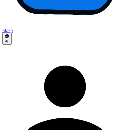
Sklep
PL