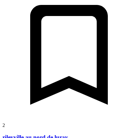
2
rileyville au nord de luray