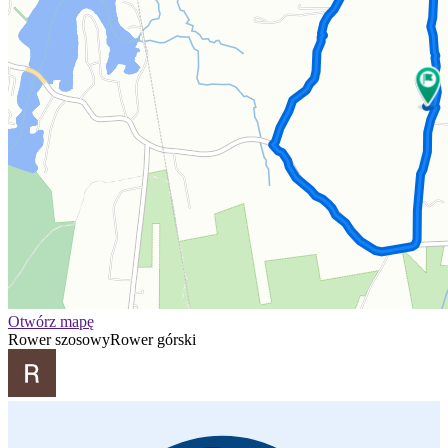
Otwórz mapę
Rower szosowy
Rower górski