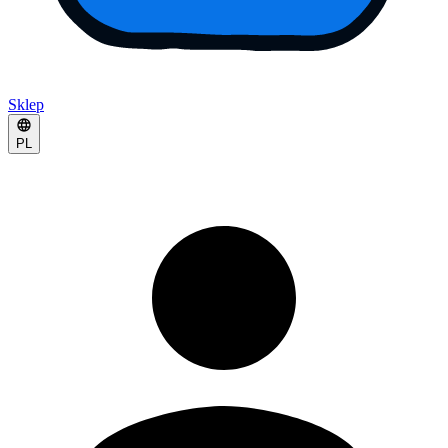
Sklep
PL