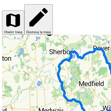
Otwórz trasę
Dostosuj tę trasę