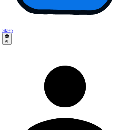
Sklep
PL