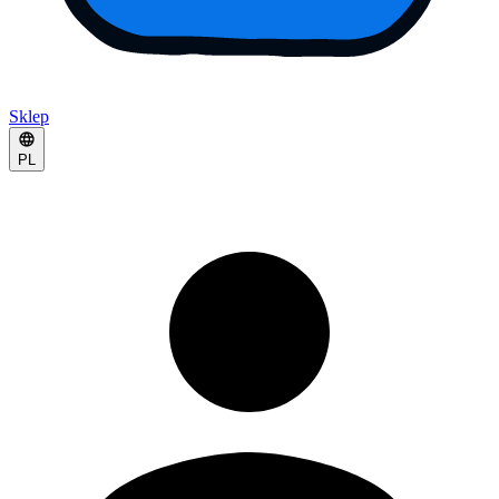
Sklep
PL