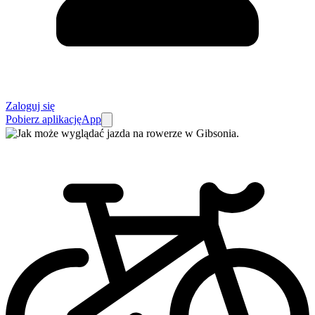
Zaloguj się
Pobierz aplikację
App