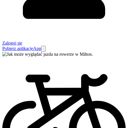
Zaloguj się
Pobierz aplikację
App