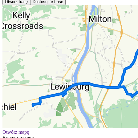
Otwórz trasę
Dostosuj tę trasę
Otwórz mapę
Rower szosowy