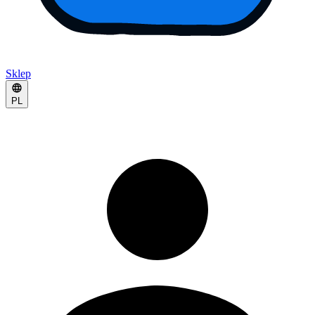
Sklep
PL