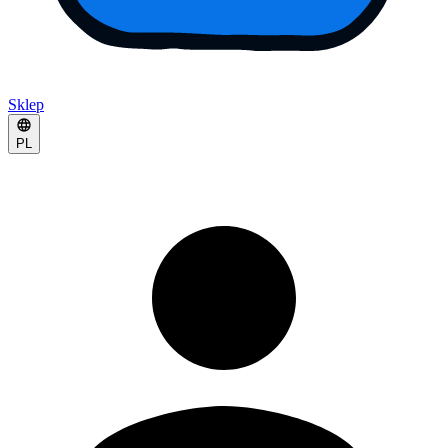
Sklep
PL