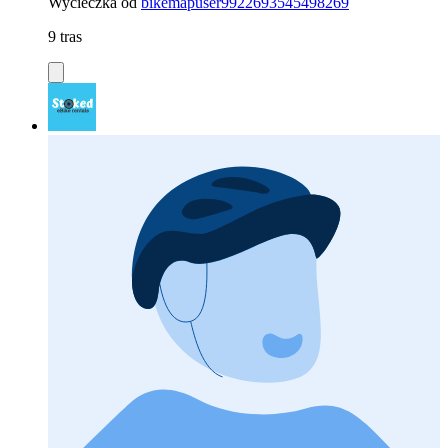
Wycieczka od
bikemapuser9922693545498269
9 tras