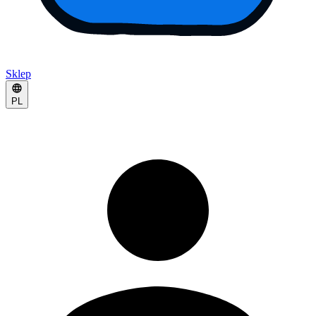
Sklep
PL