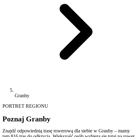
Granby
PORTRET REGIONU
Poznaj Granby
Znajdź odpowiednią trasę rowerową dla siebie w Granby – mamy
tam 816 tras do odkrycia. Większość osób wybiera się tutaj na rower