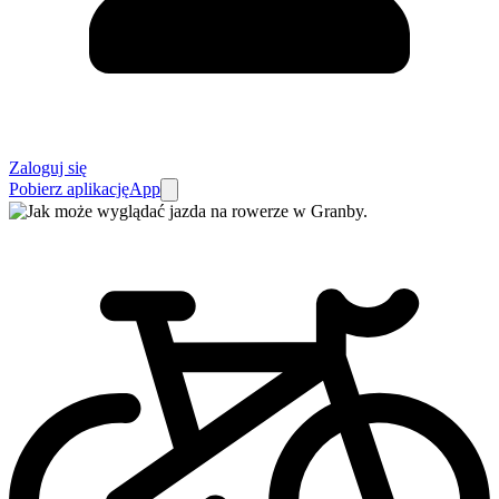
Zaloguj się
Pobierz aplikację
App