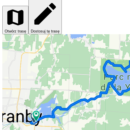
Otwórz trasę
Dostosuj tę trasę