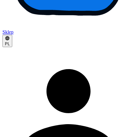
Sklep
PL