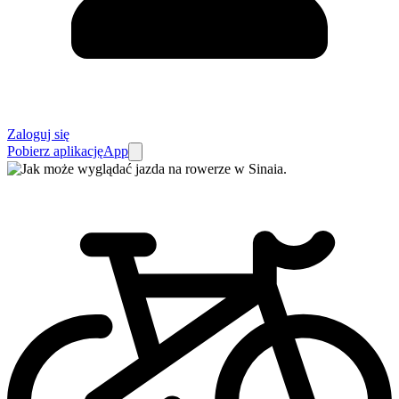
Zaloguj się
Pobierz aplikację
App