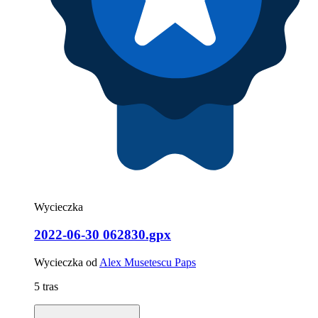
Wycieczka
2022-06-30 062830.gpx
Wycieczka od
Alex Musetescu Paps
5 tras