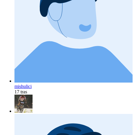
mishulici
17 tras