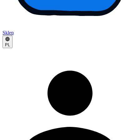
Sklep
PL