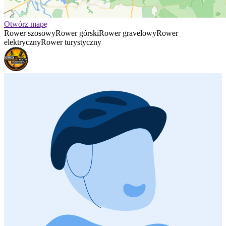
Otwórz mapę
Rower szosowy
Rower górski
Rower gravelowy
Rower
elektryczny
Rower turystyczny