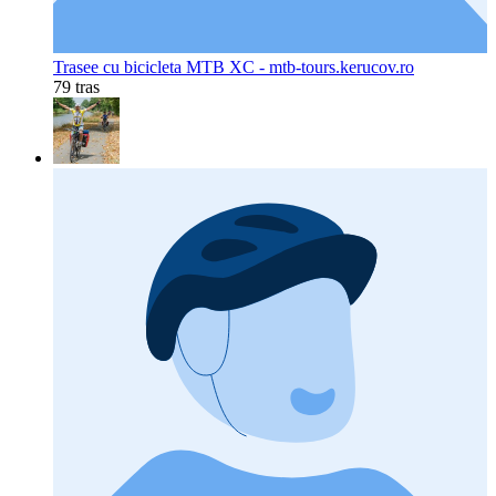
Trasee cu bicicleta MTB XC - mtb-tours.kerucov.ro
79 tras