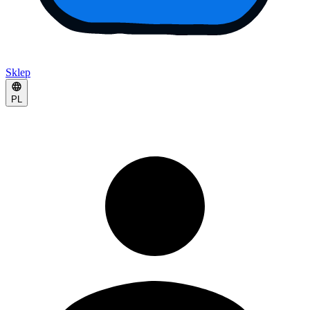
Sklep
PL