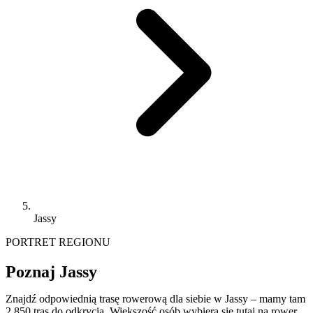
Jassy
PORTRET REGIONU
Poznaj Jassy
Znajdź odpowiednią trasę rowerową dla siebie w Jassy – mamy tam
2 850 tras do odkrycia. Większość osób wybiera się tutaj na rower