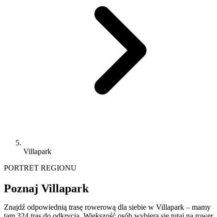
Villapark
PORTRET REGIONU
Poznaj Villapark
Znajdź odpowiednią trasę rowerową dla siebie w Villapark – mamy
tam 324 tras do odkrycia. Większość osób wybiera się tutaj na rower