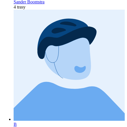
Sander Boomstra
4 trasy
B