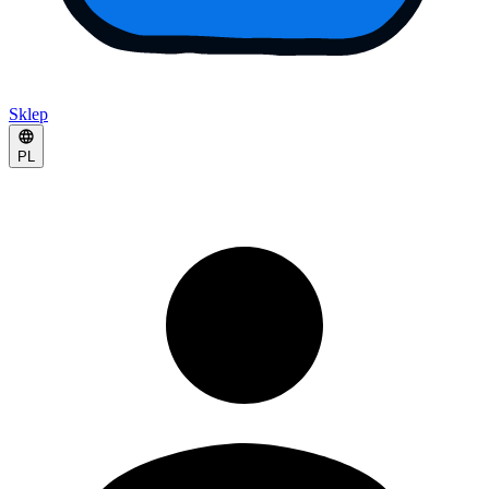
Sklep
PL