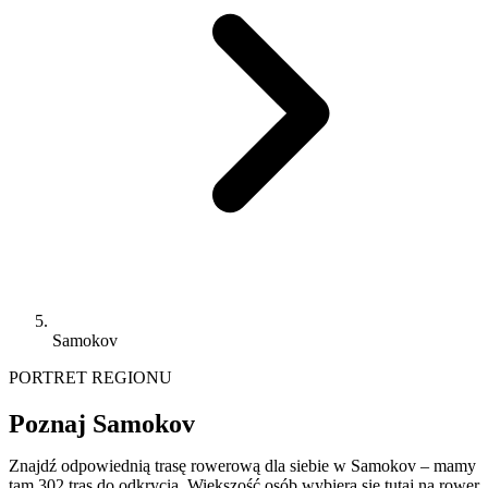
Samokov
PORTRET REGIONU
Poznaj Samokov
Znajdź odpowiednią trasę rowerową dla siebie w Samokov – mamy
tam 302 tras do odkrycia. Większość osób wybiera się tutaj na rower