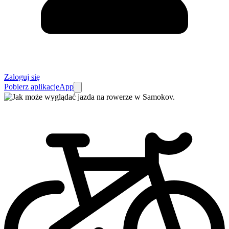
Zaloguj się
Pobierz aplikację
App