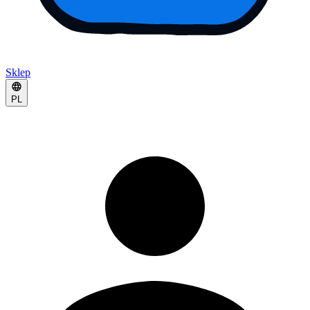
Sklep
PL