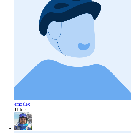
emoalex
11 tras