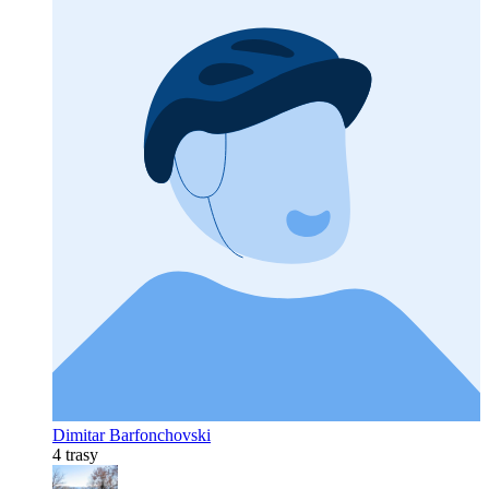
Dimitar Barfonchovski
4 trasy