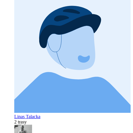
Linas Talacka
2 trasy