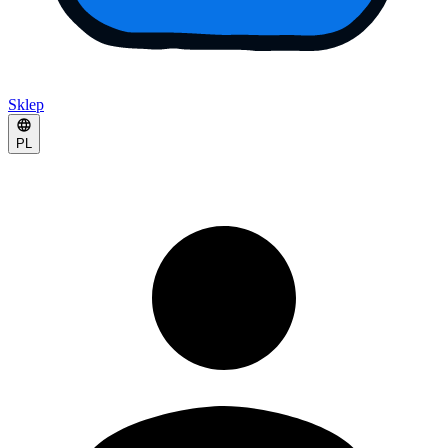
Sklep
PL