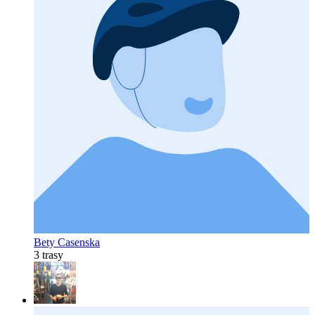
Bety Casenska
3 trasy