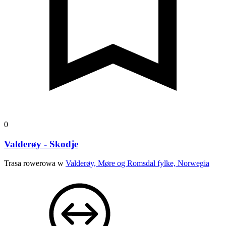
0
Valderøy - Skodje
Trasa rowerowa w
Valderøy, Møre og Romsdal fylke, Norwegia