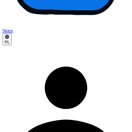
Sklep
PL