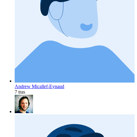
Andrew Micallef-Eynaud
7 tras