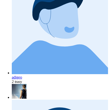
adigeo
2 trasy