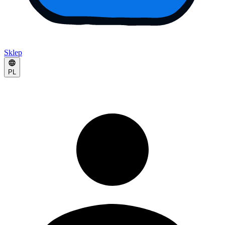
Sklep
PL