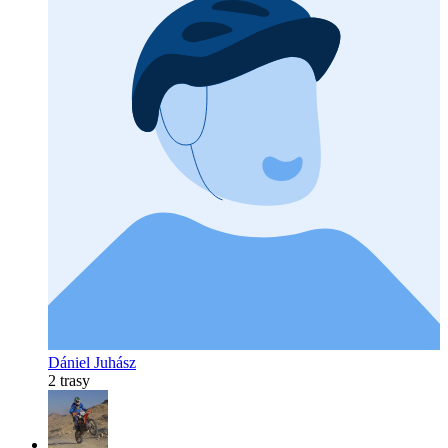
Dániel Juhász
2 trasy