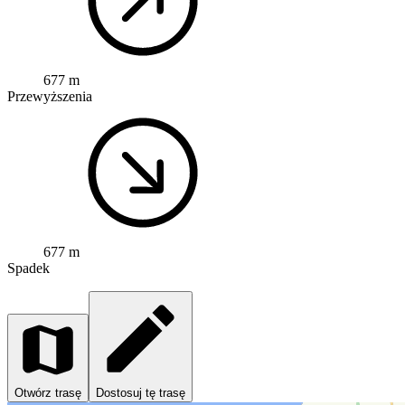
677 m
Przewyższenia
677 m
Spadek
Otwórz trasę
Dostosuj tę trasę