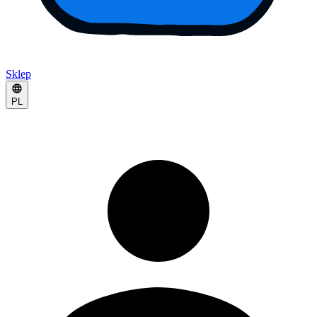
Sklep
PL