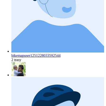
bikemapuser1251228033592544
2 trasy