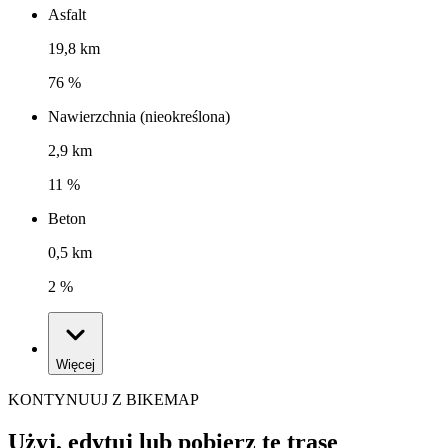
Asfalt
19,8 km
76 %
Nawierzchnia (nieokreślona)
2,9 km
11 %
Beton
0,5 km
2 %
Więcej
KONTYNUUJ Z BIKEMAP
Użyj, edytuj lub pobierz tę trasę