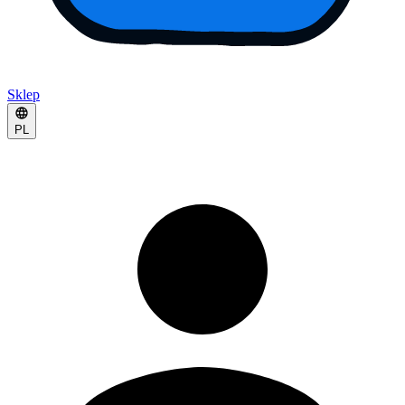
Sklep
PL