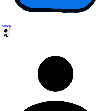
Sklep
PL