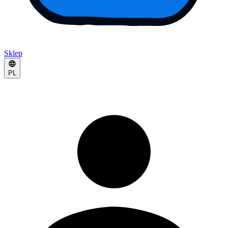
Sklep
PL