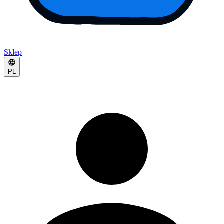
Sklep
PL