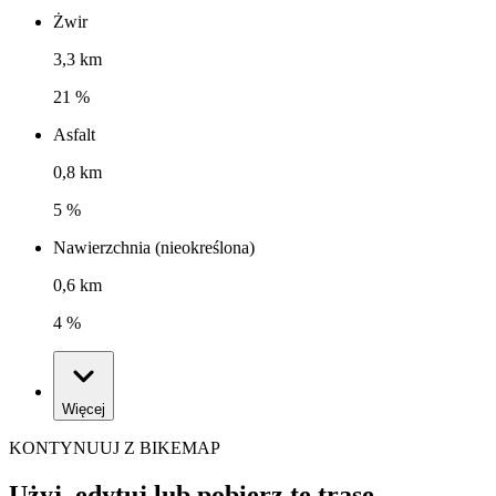
Żwir
3,3 km
21 %
Asfalt
0,8 km
5 %
Nawierzchnia (nieokreślona)
0,6 km
4 %
Więcej
KONTYNUUJ Z BIKEMAP
Użyj, edytuj lub pobierz tę trasę