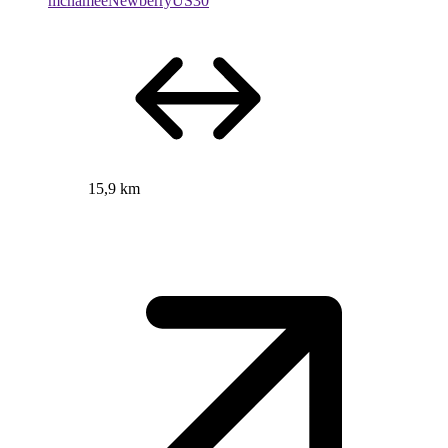
mcnameeNewberryUS30
15,9 km