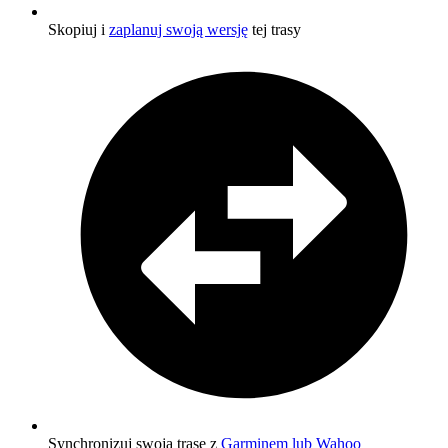
Skopiuj i
zaplanuj swoją wersję
tej trasy
Synchronizuj swoją trasę z
Garminem lub Wahoo