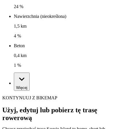
24 %
Nawierzchnia (nieokreślona)
1,5 km
4 %
Beton
0,4 km
1 %
Więcej
KONTYNUUJ Z BIKEMAP
Użyj, edytuj lub pobierz tę trasę
rowerową
Chcesz przejechać trasę Sauvie Island to home, short lub