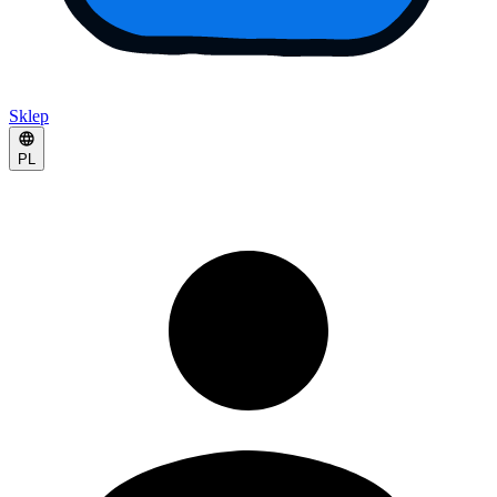
Sklep
PL