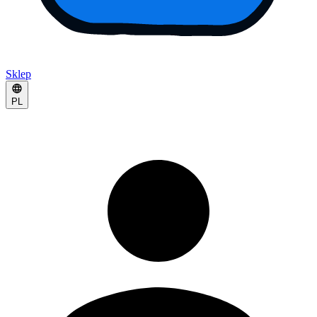
Sklep
PL