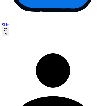
Sklep
PL