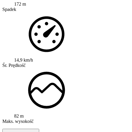
172 m
Spadek
14,9 km/h
Śr. Prędkość
82 m
Maks. wysokość