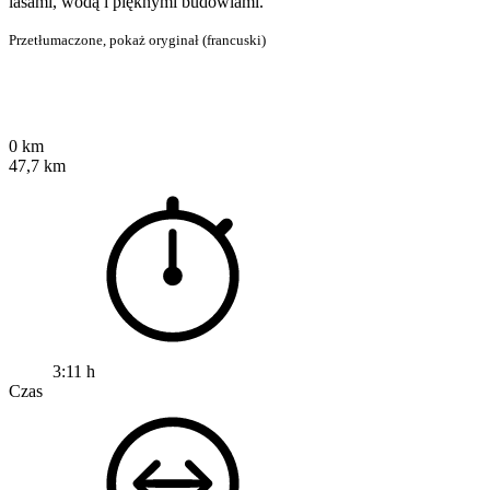
lasami, wodą i pięknymi budowlami.
Przetłumaczone,
pokaż oryginał (francuski)
0 km
47,7 km
3:11 h
Czas