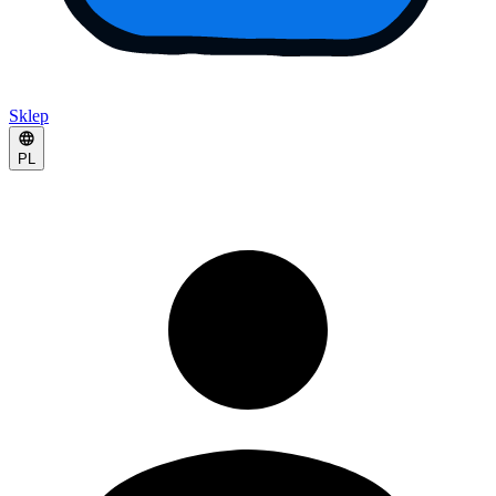
Sklep
PL