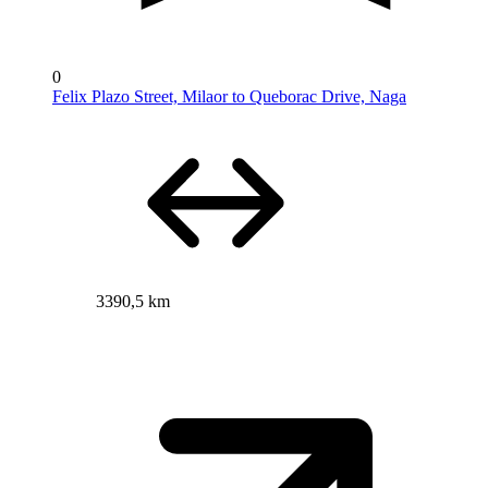
0
Felix Plazo Street, Milaor to Queborac Drive, Naga
3390,5 km