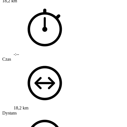
18,2 km
-:--
Czas
18,2 km
Dystans