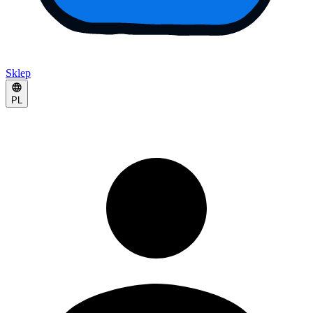
Sklep
PL