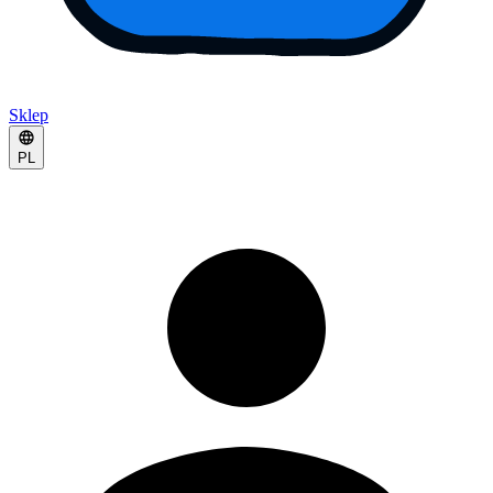
Sklep
PL