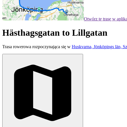
Otwórz tę trasę w aplik
Hästhagsgatan to Lillgatan
Trasa rowerowa rozpoczynająca się w
Huskvarna, Jönköpings län, S