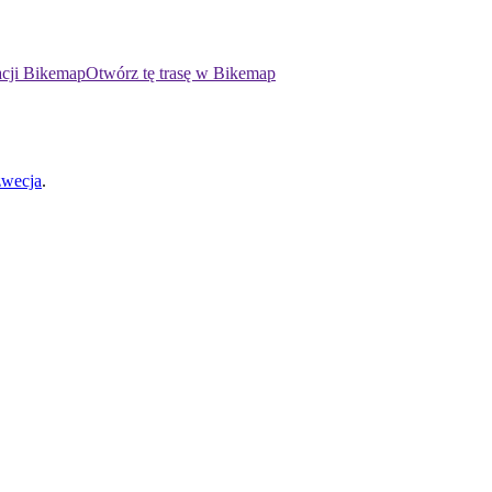
acji Bikemap
Otwórz tę trasę w Bikemap
zwecja
.