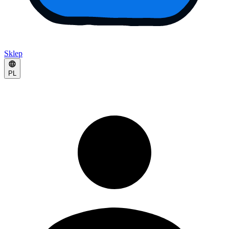
Sklep
PL