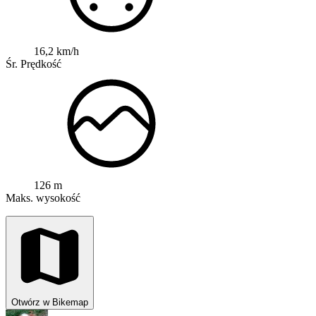
16,2 km/h
Śr. Prędkość
126 m
Maks. wysokość
Otwórz w Bikemap