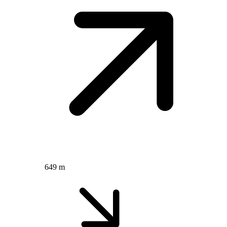
649 m