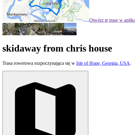
Otwórz tę trasę w aplik
skidaway from chris house
Trasa rowerowa rozpoczynająca się w
Isle of Hope, Georgia, USA
.