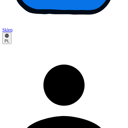
Sklep
PL