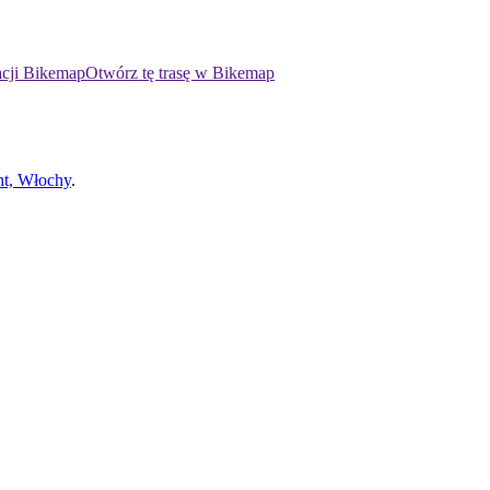
acji Bikemap
Otwórz tę trasę w Bikemap
nt, Włochy
.