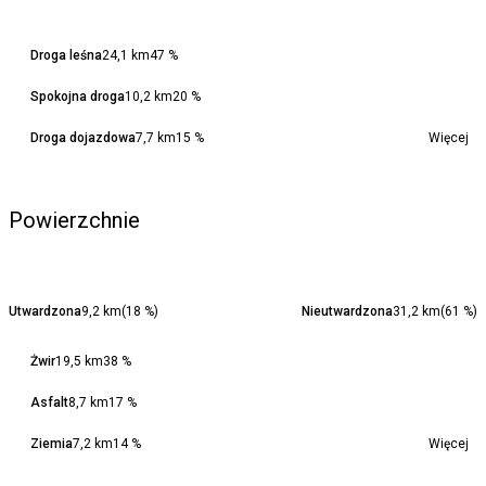
Droga leśna
24,1 km
47 %
Spokojna droga
10,2 km
20 %
Droga dojazdowa
7,7 km
15 %
Więcej
Powierzchnie
Utwardzona
9,2 km
(
18
%)
Nieutwardzona
31,2 km
(
61
%)
Żwir
19,5 km
38 %
Asfalt
8,7 km
17 %
Ziemia
7,2 km
14 %
Więcej