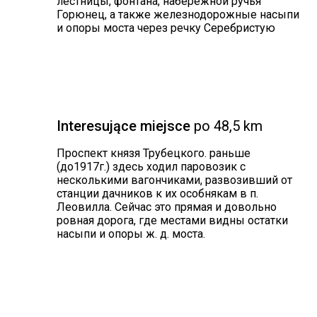
лестницы, фонтана, набережной ручья
Горюнец, а также железнодорожные насыпи
и опоры моста через речку Серебристую
Interesujące miejsce
po 48,5 km
Проспект князя Трубецкого. раньше
(до1917г.) здесь ходил паровозик с
несколькими вагончиками, развозивший от
станции дачников к их особнякам в п.
Леовилла. Сейчас это прямая и довольно
ровная дорога, где местами видны остатки
насыпи и опоры ж. д. моста.