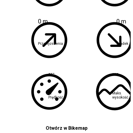
0 m
0 m
Przewyższenia
Spadek
---
---
Śr.
Maks.
Prędkość
wysokość
Otwórz w Bikemap