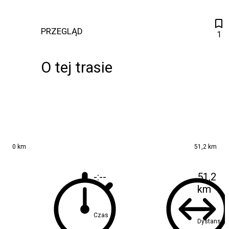
PRZEGLĄD
1
O tej trasie
0 km
51,2 km
-:--
51,2
km
Czas
Dystans