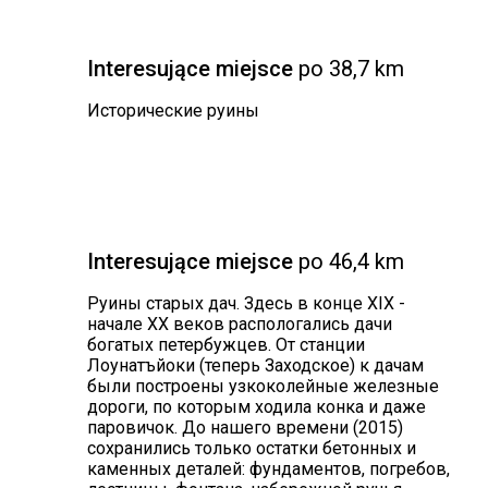
Interesujące miejsce
po 38,7 km
Исторические руины
Interesujące miejsce
po 46,4 km
Руины старых дач. Здесь в конце XIX -
начале XX веков распологались дачи
богатых петербужцев. От станции
Лоунатъйоки (теперь Заходское) к дачам
были построены узкоколейные железные
дороги, по которым ходила конка и даже
паровичок. До нашего времени (2015)
сохранились только остатки бетонных и
каменных деталей: фундаментов, погребов,