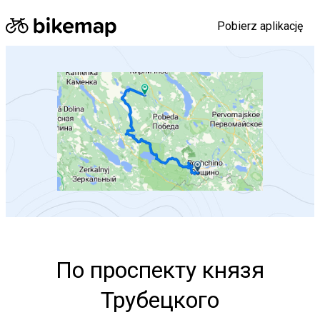
Pobierz aplikację
Otwórz tę trasę w aplikacji Bikemap
По проспекту князя
Трубецкого