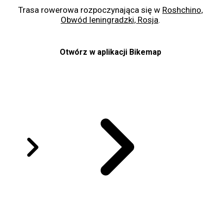
Trasa rowerowa rozpoczynająca się w
Roshchino,
Obwód leningradzki, Rosja
.
Otwórz w aplikacji Bikemap
Odkryj trasy
По проспе