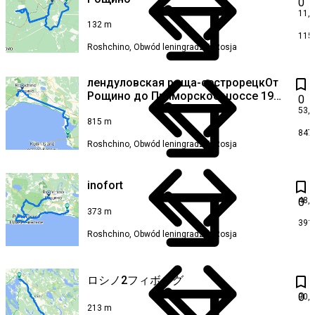
0
11,
132 m
115
Roshchino, Obwód leningradzki, Rosja
лендуловская роща-сестрорецкОт
Рощино до Приморское шоссе 194,
0
Санкт-Петербург
53,
815 m
847
Roshchino, Obwód leningradzki, Rosja
inofort
48,
0
373 m
391
Roshchino, Obwód leningradzki, Rosja
ロシノ2フィボルグ
0
90,
213 m