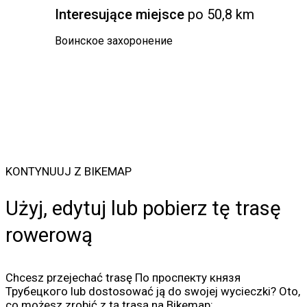
Interesujące miejsce
po 50,8 km
Воинское захоронение
KONTYNUUJ Z BIKEMAP
Użyj, edytuj lub pobierz tę trasę
rowerową
Chcesz przejechać trasę По проспекту князя
Трубецкого lub dostosować ją do swojej wycieczki? Oto,
co możesz zrobić z tą trasą na Bikemap: