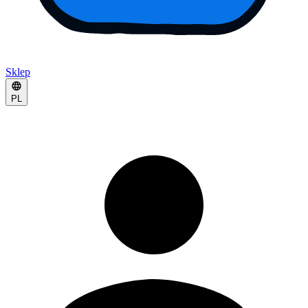
Sklep
PL