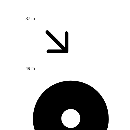
37 m
49 m