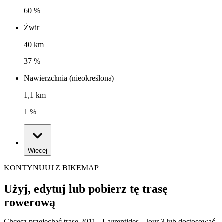
60 %
Żwir
40 km
37 %
Nawierzchnia (nieokreślona)
1,1 km
1 %
Więcej
KONTYNUUJ Z BIKEMAP
Użyj, edytuj lub pobierz tę trasę
rowerową
Chcesz przejechać trasę 2011 - Laurentides - Jour 3 lub dostosować