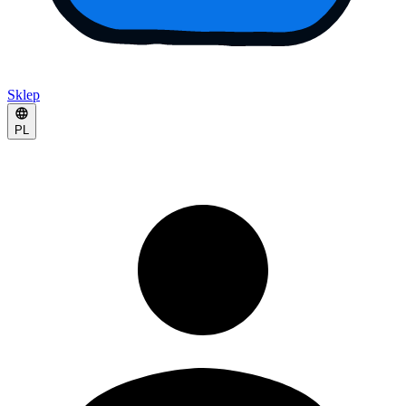
Sklep
PL