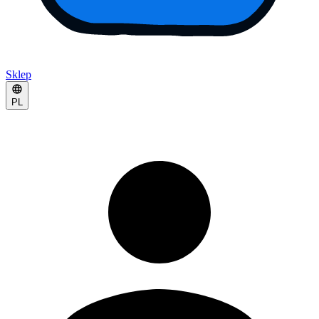
Sklep
PL